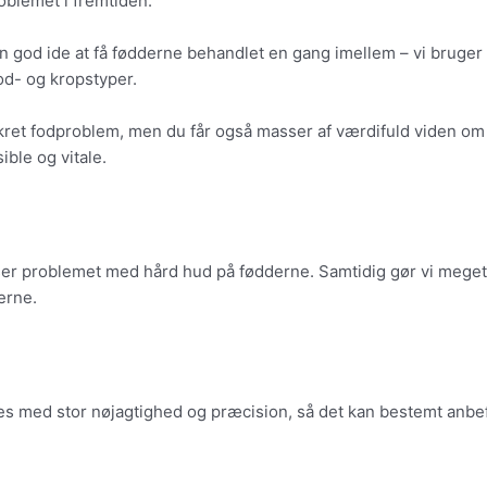
roblemet i fremtiden.
n god ide at få fødderne behandlet en gang imellem – vi bruger d
fod- og kropstyper.
kret fodproblem, men du får også masser af værdifuld viden om 
sible og vitale.
r problemet med hård hud på fødderne. Samtidig gør vi meget ud
derne.
med stor nøjagtighed og præcision, så det kan bestemt anbefale