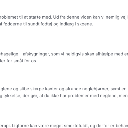
problemet til at starte med. Ud fra denne viden kan vi nemlig v
 af fødderne til sundt fodtøj og indlæg i skoene.
ehagelige – afskygninger, som vi heldigvis skan afhjælpe med e
ler for småt for os.
eglene og slibe skarpe kanter og afrunde neglehjørner, samt en l
g tykkelse, der gør, at du ikke har problemer med neglene, men
erapi. Ligtorne kan være meget smertefuldt, og derfor er behandl