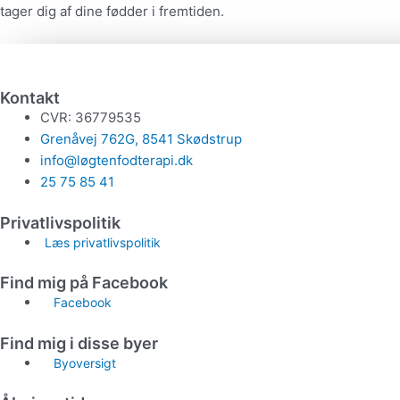
tager dig af dine fødder i fremtiden.
Kontakt
CVR: 36779535
Grenåvej 762G, 8541 Skødstrup
info@løgtenfodterapi.dk
25 75 85 41
Privatlivspolitik
Læs privatlivspolitik
Find mig på Facebook
Facebook
Find mig i disse byer
Byoversigt