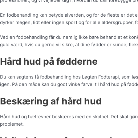
professionelt, og vi vejleder dig i, hvordan du kan forebygge p
En fodbehandling kan betyde alverden, og for de fleste er det e
dyrker megen, lidt eller ingen sport og for alle aldersgrupper, 
Ved en fodbehandling får du nemlig ikke bare behandlet et kon
guld værd, hvis du gerne vil sikre, at dine fødder er sunde, flek
Hård hud på fødderne
Du kan sagtens få fodbehandling hos Løgten Fodterapi, som løse
igen. På den måde kan du godt vinke farvel til hård hud på fød
Beskæring af hård hud
Hård hud og hælrevner beskæres med en skalpel. Det skal gøres 
problemet.