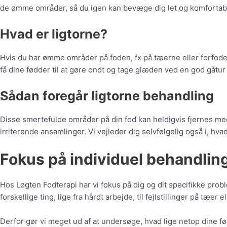
de ømme områder, så du igen kan bevæge dig let og komfortab
Hvad er ligtorne?
Hvis du har ømme områder på foden, fx på tæerne eller forfoden
få dine fødder til at gøre ondt og tage glæden ved en god gåtur 
Sådan foregår ligtorne behandling
Disse smertefulde områder på din fod kan heldigvis fjernes m
irriterende ansamlinger. Vi vejleder dig selvfølgelig også i, hv
Fokus på individuel behandlin
Hos Løgten Fodterapi har vi fokus på dig og dit specifikke prob
forskellige ting, lige fra hårdt arbejde, til fejlstillinger på tæ
Derfor gør vi meget ud af at undersøge, hvad lige netop dine fød