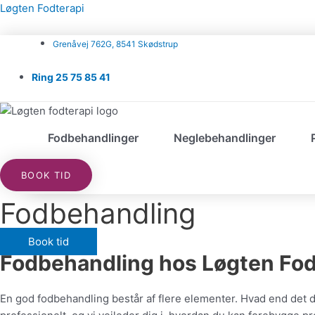
Gå
Løgten Fodterapi
til
indholdet
Grenåvej 762G, 8541 Skødstrup
Ring 25 75 85 41
Fodbehandlinger
Neglebehandlinger
BOOK TID
Fodbehandling
Book tid
Fodbehandling hos Løgten Fod
En god fodbehandling består af flere elementer. Hvad end det 